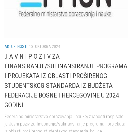
AKTUELNOSTI
13. OKTOBRA 2024.
J A V N I P O Z I V ZA
FINANSIRANJE/SUFINANSIRANJE PROGRAMA
I PROJEKATA IZ OBLASTI PROŠIRENOG
STUDENTSKOG STANDARDA IZ BUDŽETA
FEDERACIJE BOSNE I HERCEGOVINE U 2024.
GODINI
Federalno ministarstvo obrazovanja i nauke/znanosti raspisalo
je Javni poziv za finasiranje/sufinansiranje programa i projekata
iz oblasti proširenog studentskog standarda, koji će