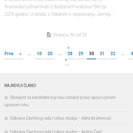
finansirati/sufinansirati iz Budžeta/Proračuna FBiH za
2024.godinu. U skladu s Odlukom o raspisivanju Javnog...
Stranica 30 od 53
«
Prva
«
...
10
20
...
28
29
30
31
32
...
4
»
NAJNOVIJI ČLANCI
Obavijest za kandidate koji nisu ostvarili pravo upisa u prvom
upisnom roku
Odbrana Završnog rada I ciklus studija – Adna Ibrahimović
Odbrana Završnog rada I ciklus studija – Andrej Čajić