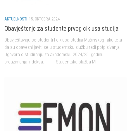
AKTUELNOSTI
15. OKTOBRA 2024.
Obavještenje za studente prvog ciklusa studija
Obavještavaju se studenti I ciklusa studija Mašinskog fakulteta
da su obavezni javiti se u studentsku službu radi potpisivanja
Ugovora o studiranju za akademsku 2024/25. godinu i
preuzimanja indeksa. Studentska služba MF