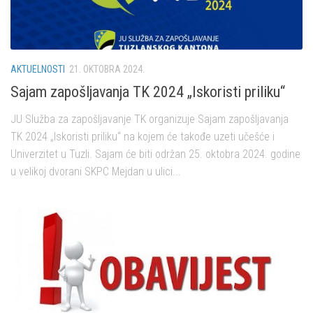
AKTUELNOSTI
21. OKTOBRA 2024.
Sajam zapošljavanja TK 2024 „Iskoristi priliku“
JU Služba za zapošljavanje TK organizuje Sajam zapošljavanja
TK 2024 „Iskoristi priliku“ na kojem će takođe uzeti učešće i
Univerzitet u Tuzli. Sajam će biti održan 25. oktobra 2024. godine
u velikoj dvorani SKPC Mejdan u ulici...