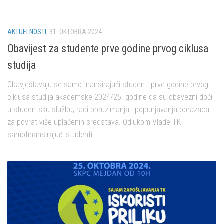
AKTUELNOSTI
31. OKTOBRA 2024.
Obavijest za studente prve godine prvog ciklusa
studija
Obavještavaju se samofinansirajući studenti prve godine prvog
ciklusa studija akademske 2024/25. godine da su obavezni doći
u studentsku službu, radi preuzimanja i popunjavanja obrazaca
za povrat više uplaćenih sredstava. Odlukom Vlade TK
samofinansirajući studenti...