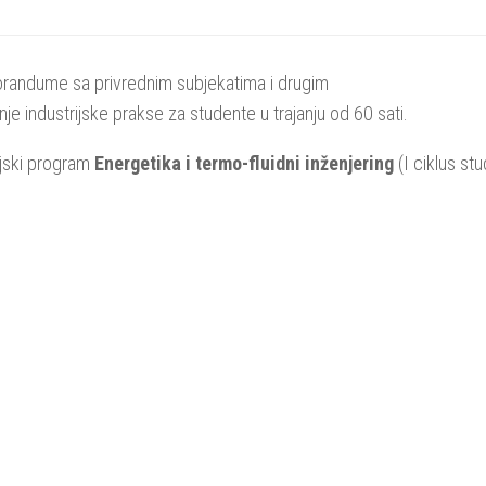
orandume sa privrednim subjekatima i drugim
 industrijske prakse za studente u trajanju od 60 sati.
dijski program
Energetika i termo-fluidni inženjering
(I ciklus stud