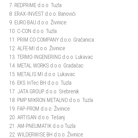
7. REDPRIME d.o.o. Tuzla
8. ERAX-INVEST d.o.o. Banovići
9. EURO BAU d.o.o. Živinice
10. C-CON d.o.o. Tuzla
11. PRIM CO COMPANY d.o.o. Gračanica
12. ALFE-MI d.o.o. Živinice
13. TERMO-INGENERING d.o.o. Lukavac
14. METAL WORKS d.o.o. Gradačac
15. METALIS MI d.o.o. Lukavac
16. EKS InTec BH d.o.o. Tuzla
17. JATA GROUP d.o.o. Srebrenik
18. PMP MIKRON METALNO d.o.o. Tuzla
19. FAP-PROM d.o.o. Živinice
20. ARTISAN d.o.o. Tešanj
21. AM-PNEUMATIK d.o.o Tuzla
22. WILDERWISE BH d.o.o. Živinice