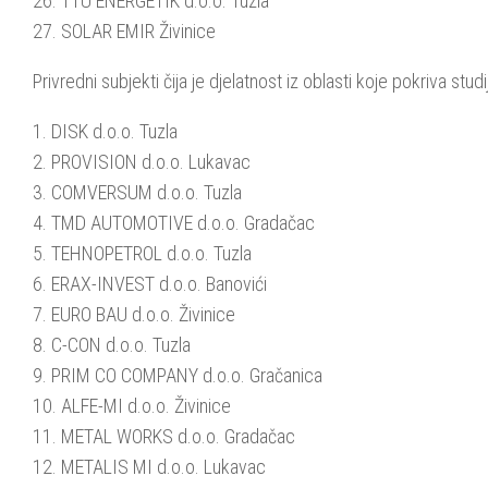
26. TTU ENERGETIK d.o.o. Tuzla
27. SOLAR EMIR Živinice
Privredni subjekti čija je djelatnost iz oblasti koje pokriva stu
1. DISK d.o.o. Tuzla
2. PROVISION d.o.o. Lukavac
3. COMVERSUM d.o.o. Tuzla
4. TMD AUTOMOTIVE d.o.o. Gradačac
5. TEHNOPETROL d.o.o. Tuzla
6. ERAX-INVEST d.o.o. Banovići
7. EURO BAU d.o.o. Živinice
8. C-CON d.o.o. Tuzla
9. PRIM CO COMPANY d.o.o. Gračanica
10. ALFE-MI d.o.o. Živinice
11. METAL WORKS d.o.o. Gradačac
12. METALIS MI d.o.o. Lukavac