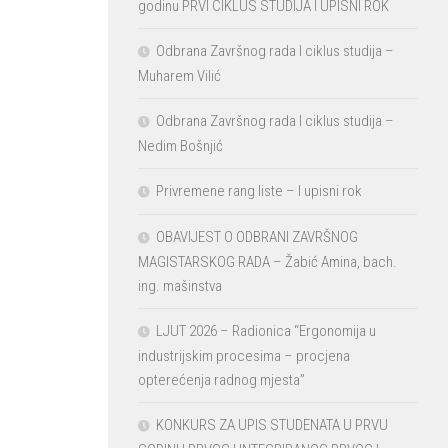
godinu PRVI CIKLUS STUDIJA I UPISNI ROK
Odbrana Završnog rada I ciklus studija –
Muharem Vilić
Odbrana Završnog rada I ciklus studija –
Nedim Bošnjić
Privremene rang liste – I upisni rok
OBAVIJEST O ODBRANI ZAVRŠNOG
MAGISTARSKOG RADA – Žabić Amina, bach.
ing. mašinstva
LJUT 2026 – Radionica “Ergonomija u
industrijskim procesima – procjena
opterećenja radnog mjesta”
KONKURS ZA UPIS STUDENATA U PRVU