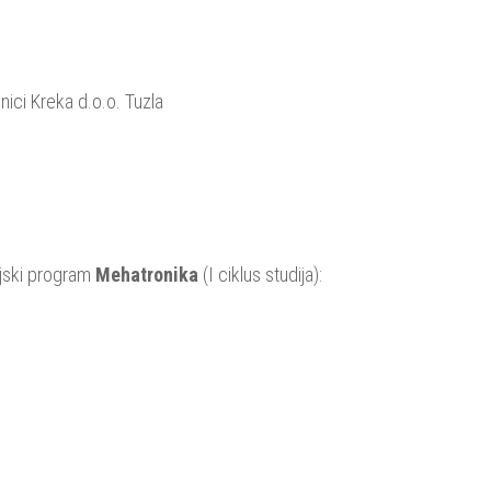
nici Kreka d.o.o. Tuzla
dijski program
Mehatronika
(I ciklus studija):