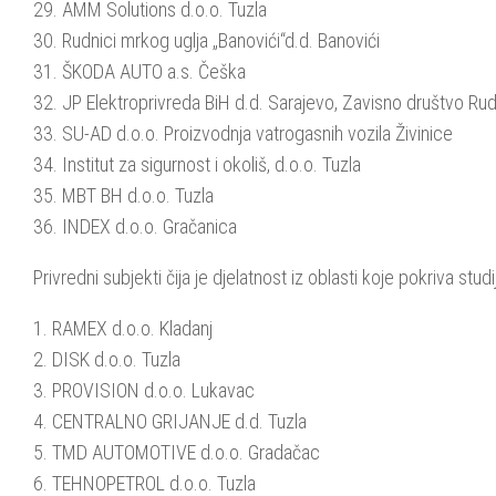
29. AMM Solutions d.o.o. Tuzla
30. Rudnici mrkog uglja „Banovići“d.d. Banovići
31. ŠKODA AUTO a.s. Češka
32. JP Elektroprivreda BiH d.d. Sarajevo, Zavisno društvo Rud
33. SU-AD d.o.o. Proizvodnja vatrogasnih vozila Živinice
34. Institut za sigurnost i okoliš, d.o.o. Tuzla
35. MBT BH d.o.o. Tuzla
36. INDEX d.o.o. Gračanica
Privredni subjekti čija je djelatnost iz oblasti koje pokriva stu
1. RAMEX d.o.o. Kladanj
2. DISK d.o.o. Tuzla
3. PROVISION d.o.o. Lukavac
4. CENTRALNO GRIJANJE d.d. Tuzla
5. TMD AUTOMOTIVE d.o.o. Gradačac
6. TEHNOPETROL d.o.o. Tuzla