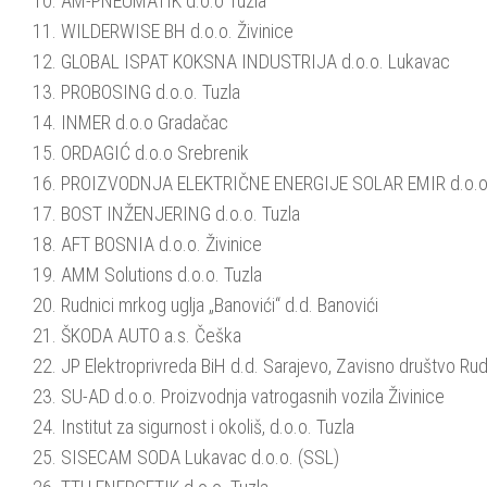
10. AM-PNEUMATIK d.o.o Tuzla
11. WILDERWISE BH d.o.o. Živinice
12. GLOBAL ISPAT KOKSNA INDUSTRIJA d.o.o. Lukavac
13. PROBOSING d.o.o. Tuzla
14. INMER d.o.o Gradačac
15. ORDAGIĆ d.o.o Srebrenik
16. PROIZVODNJA ELEKTRIČNE ENERGIJE SOLAR EMIR d.o.o 
17. BOST INŽENJERING d.o.o. Tuzla
18. AFT BOSNIA d.o.o. Živinice
19. AMM Solutions d.o.o. Tuzla
20. Rudnici mrkog uglja „Banovići“ d.d. Banovići
21. ŠKODA AUTO a.s. Češka
22. JP Elektroprivreda BiH d.d. Sarajevo, Zavisno društvo Rud
23. SU-AD d.o.o. Proizvodnja vatrogasnih vozila Živinice
24. Institut za sigurnost i okoliš, d.o.o. Tuzla
25. SISECAM SODA Lukavac d.o.o. (SSL)