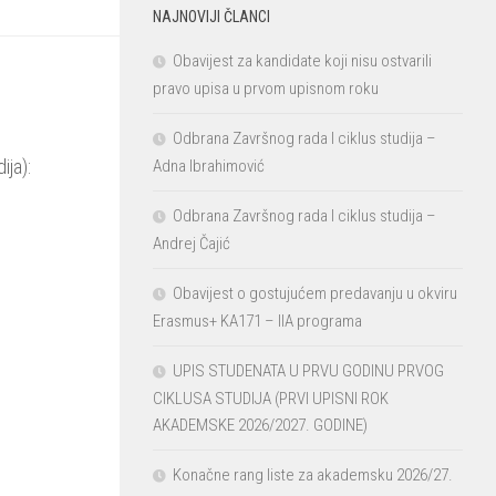
NAJNOVIJI ČLANCI
Obavijest za kandidate koji nisu ostvarili
pravo upisa u prvom upisnom roku
Odbrana Završnog rada I ciklus studija –
ija):
Adna Ibrahimović
Odbrana Završnog rada I ciklus studija –
Andrej Čajić
Obavijest o gostujućem predavanju u okviru
Erasmus+ KA171 – IIA programa
UPIS STUDENATA U PRVU GODINU PRVOG
CIKLUSA STUDIJA (PRVI UPISNI ROK
AKADEMSKE 2026/2027. GODINE)
Konačne rang liste za akademsku 2026/27.