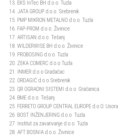
13. EKS InTec BH d.o.o. Tuzla
14. JATA GROUP d.o.o. Srebrenik
15. PMP MIKRON METALNO d.o.o. Tuzla
16. FAP-PROM d.o.o. Živinice
17. ARTISAN d.o.o. Tešanj
18. WILDERWISE BH d.o.o. Živinice
19. PROBOSING d.o.o. Tuzla
20. ZEKA COMERC d.o.o Tuzla
21. INMER d.o.o Gradačac
22. ORDAGIĆ d.o.o Srebrenik
23. QR OGRADNI SISTEMI d.o.o. Gračanica
24. BME d.o.o. Tešanj
25. FERRETO GROUP CENTRAL EUROPE d.o.O. Usora
26. BOST INŽENJERING d.o.o. Tuzla
27. Institut za zavarivanje d.o.o. Tuzla
28. AFT BOSNIA d.o.o. Živinice