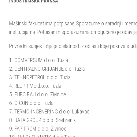
INDUSTRIJSKA PRAKSA
Mašinski fakultet ima potpisane Sporazume o saradnji i mem
institucijama. Potpisanim sporazumima omogućeno je obavljanje
Privredni subjekti čija je djelatnost iz oblasti koje pokriva stu
1. COMVERSUM d.o.o. Tuzla
2. CENTRALNO GRIJANJE d.d. Tuzla
3. TEHNOPETROL d.o.o. Tuzla
4. REDPRIME d.o.o. Tuzla
5. EURO BAU d.o.o. Živinice
6. C-CON d.o.o. Tuzla
7. TERMO-INGENERING d.o.o. Lukavac
8. JATA GROUP d.o.o. Srebrenik
9. FAP-PROM d.o.o. Živinice