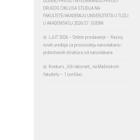
GODINU PRVOG I INTEGRIRANOG PRVOG I
DRUGOG CIKLUSA STUDIJA NA
FAKULTETE/AKADEMIJU UNIVERZITETA U TUZLI
U AKADEMSKOJ 2026/27. GODINI
LJUT 2026 – Online predavanje – Razvoj
novih uređaja za proizvodnju nanovlakana i
jedinstvenih struktura od nanovlakana
Konkurs ,,Viši laborant,, na Mašinskom
fakultetu – 1 izvršilac