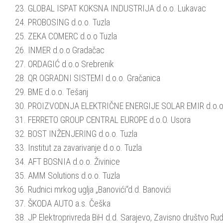
23. GLOBAL ISPAT KOKSNA INDUSTRIJA d.o.o. Lukavac
24. PROBOSING d.o.o. Tuzla
25. ZEKA COMERC d.o.o Tuzla
26. INMER d.o.o Gradačac
27. ORDAGIĆ d.o.o Srebrenik
28. QR OGRADNI SISTEMI d.o.o. Gračanica
29. BME d.o.o. Tešanj
30. PROIZVODNJA ELEKTRIČNE ENERGIJE SOLAR EMIR d.o.o 
31. FERRETO GROUP CENTRAL EUROPE d.o.O. Usora
32. BOST INŽENJERING d.o.o. Tuzla
33. Institut za zavarivanje d.o.o. Tuzla
34. AFT BOSNIA d.o.o. Živinice
35. AMM Solutions d.o.o. Tuzla
36. Rudnici mrkog uglja „Banovići“d.d. Banovići
37. ŠKODA AUTO a.s. Češka
38. JP Elektroprivreda BiH d.d. Sarajevo, Zavisno društvo Rud