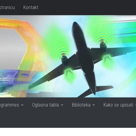
stranicu
Kontakt
rogrammes
Oglasna tabla
Biblioteka
Kako se upisati