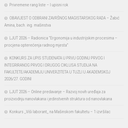
Privremene rang liste – I upisni rok
OBAVIJEST O ODBRANI ZAVRŠNOG MAGISTARSKOG RADA – Žabić
Amina, bach. ing. mašinstva
LJUT 2026 – Radionica “Ergonomija u industrijskim procesima –
procjena opterećenja radnog mjesta”
KONKURS ZA UPIS STUDENATA U PRVU GODINU PRVOG I
INTEGRIRANOG PRVOG I DRUGOG CIKLUSA STUDIJA NA
FAKULTETE/AKADEMIJU UNIVERZITETA U TUZLI U AKADEMSKOJ
2026/27. GODINI
LJUT 2026 – Online predavanje – Razvoj novih uređaja za
proizvodnju nanovlakana i jedinstvenih struktura od nanovlakana
Konkurs ,,Viši laborant,, na Mašinskom fakultetu – 1 izvršilac