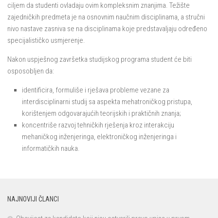
ciljem da studenti ovladaju ovim kompleksnim znanjima. Težište
zajedničkih predmeta je na osnovnim naučnim disciplinama, a stručni
nivo nastave zasniva se na disciplinama koje predstavaljaju određeno
specijalističko usmjerenje.
Nakon uspješnog završetka studijskog programa student će biti
osposobljen da:
identificira, formuliše i rješava probleme vezane za
interdisciplinarni studij sa aspekta mehatroničkog pristupa,
korištenjem odgovarajućih teorijskih i praktičnih znanja;
koncentriše razvoj tehničkih rješenja kroz interakciju
mehaničkog inženjeringa, elektroničkog inženjeringa i
informatičkih nauka.
NAJNOVIJI ČLANCI