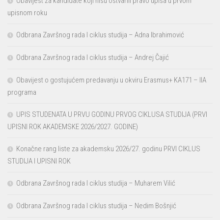
Obavijest za kandidate koji nisu ostvarili pravo upisa u prvom
upisnom roku
Odbrana Završnog rada I ciklus studija – Adna Ibrahimović
Odbrana Završnog rada I ciklus studija – Andrej Čajić
Obavijest o gostujućem predavanju u okviru Erasmus+ KA171 – IIA
programa
UPIS STUDENATA U PRVU GODINU PRVOG CIKLUSA STUDIJA (PRVI
UPISNI ROK AKADEMSKE 2026/2027. GODINE)
Konačne rang liste za akademsku 2026/27. godinu PRVI CIKLUS
STUDIJA I UPISNI ROK
Odbrana Završnog rada I ciklus studija – Muharem Vilić
Odbrana Završnog rada I ciklus studija – Nedim Bošnjić