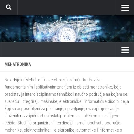
Skip to content
MEHATRONIKA
Na odsjeku Mehatronika se obrazuju stručni kadrovi sa
fundamentalnim i aplikativnim znanjem iz oblasti mehatronike, koja
predstavlja interdisciplinarno tehničko i naučno područje na kojem se
susreću i integriraju mašinske, elektroničke i informatičke discipline, a
koji su osposobljeni za planiranje, upravljanje, razvoj i riješavanje
složenih razvojnih i tehnoloških problema sa obzirom na zahtjeve
tržišta. Studij je organiziran interdisciplinarno i obuhvata područja:
mehanike, elektrotehnike – elektronike, automatike i informatike s