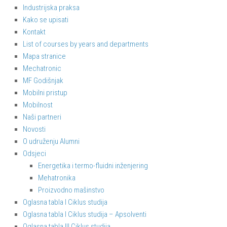
Industrijska praksa
Kako se upisati
Kontakt
List of courses by years and departments
Mapa stranice
Mechatronic
MF Godišnjak
Mobilni pristup
Mobilnost
Naši partneri
Novosti
O udruženju Alumni
Odsjeci
Energetika i termo-fluidni inženjering
Mehatronika
Proizvodno mašinstvo
Oglasna tabla I Ciklus studija
Oglasna tabla I Ciklus studija – Apsolventi
Oglasna tabla III Ciklus studija