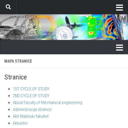
Skip to content
MAPA STRANICE
Stranice
1ST CYCLE OF STUDY
2ND CYCLE OF STUDY
About Faculty of Mechanical engineering
Administracija stranice
Akti Mašinski fakultet
Aktuelno