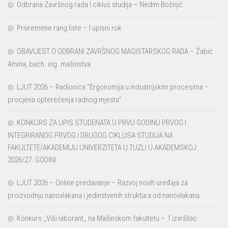
Odbrana Završnog rada I ciklus studija – Nedim Bošnjić
Privremene rang liste – I upisni rok
OBAVIJEST O ODBRANI ZAVRŠNOG MAGISTARSKOG RADA – Žabić
Amina, bach. ing. mašinstva
LJUT 2026 – Radionica “Ergonomija u industrijskim procesima –
procjena opterećenja radnog mjesta”
KONKURS ZA UPIS STUDENATA U PRVU GODINU PRVOG I
INTEGRIRANOG PRVOG I DRUGOG CIKLUSA STUDIJA NA
FAKULTETE/AKADEMIJU UNIVERZITETA U TUZLI U AKADEMSKOJ
2026/27. GODINI
LJUT 2026 – Online predavanje – Razvoj novih uređaja za
proizvodnju nanovlakana i jedinstvenih struktura od nanovlakana
Konkurs ,,Viši laborant,, na Mašinskom fakultetu – 1 izvršilac