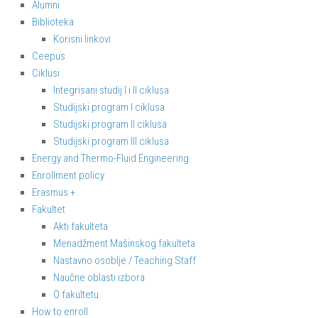
Alumni
Biblioteka
Korisni linkovi
Ceepus
Ciklusi
Integrisani studij I i II ciklusa
Studijski program I ciklusa
Studijski program II ciklusa
Studijski program III ciklusa
Energy and Thermo-Fluid Engineering
Enrollment policy
Erasmus +
Fakultet
Akti fakulteta
Menadžment Mašinskog fakulteta
Nastavno osoblje / Teaching Staff
Naučne oblasti izbora
O fakultetu
How to enroll