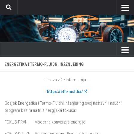
Skip to content
ENERGETIKA I TERMO-FLUIDNI INŽENJERING
Link za više informacija….
https://etfi-msf.ba/
Odsjek Energetika i Termo-Fluidni Inženjering svoj nastavni i naučni
program bazira na tri sinergijska fokusa:
FOKUS PRVI- Moderna konverzija energije;
FOKUS DRUGI- Savremeni termo-fluidni inženjering;