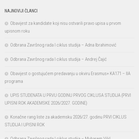
NAJNOVIJI ČLANCI
Obavijest za kandidate koji nisu ostvarili pravo upisa u prvom
upisnom roku
Odbrana Završnog rada I ciklus studija – Adna Ibrahimović
Odbrana Završnog rada I ciklus studija – Andrej Čajić
Obavijest o gostujućem predavanju u okviru Erasmus+ KA171 – IIA
programa
UPIS STUDENATA U PRVU GODINU PRVOG CIKLUSA STUDIJA (PRVI
UPISNI ROK AKADEMSKE 2026/2027. GODINE)
Konačne rang liste za akademsku 2026/27. godinu PRVI CIKLUS
STUDIJA I UPISNI ROK
Odbrana Završnog rada I ciklus studija – Muharem Vilić