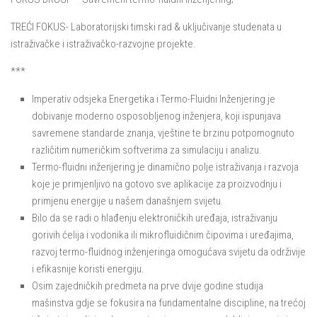
TREĆI FOKUS- Laboratorijski timski rad & uključivanje studenata u
istraživačke i istraživačko-razvojne projekte.
***
Imperativ odsjeka Energetika i Termo-Fluidni Inženjering je
dobivanje moderno osposobljenog inženjera, koji ispunjava
savremene standarde znanja, vještine te brzinu potpomognuto
različitim numeričkim softverima za simulaciju i analizu.
Termo-fluidni inženjering je dinamično polje istraživanja i razvoja
koje je primjenljivo na gotovo sve aplikacije za proizvodnju i
primjenu energije u našem današnjem svijetu.
Bilo da se radi o hlađenju elektroničkih uređaja, istraživanju
gorivih ćelija i vodonika ili mikrofluidičnim čipovima i uređajima,
razvoj termo-fluidnog inženjeringa omogućava svijetu da održivije
i efikasnije koristi energiju.
Osim zajedničkih predmeta na prve dvije godine studija
mašinstva gdje se fokusira na fundamentalne discipline, na trećoj