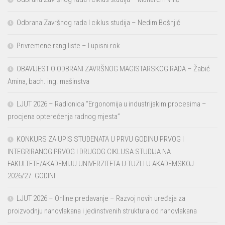
Odbrana Završnog rada I ciklus studija – Nedim Bošnjić
Privremene rang liste – I upisni rok
OBAVIJEST O ODBRANI ZAVRŠNOG MAGISTARSKOG RADA – Žabić
Amina, bach. ing. mašinstva
LJUT 2026 – Radionica “Ergonomija u industrijskim procesima –
procjena opterećenja radnog mjesta”
KONKURS ZA UPIS STUDENATA U PRVU GODINU PRVOG I
INTEGRIRANOG PRVOG I DRUGOG CIKLUSA STUDIJA NA
FAKULTETE/AKADEMIJU UNIVERZITETA U TUZLI U AKADEMSKOJ
2026/27. GODINI
LJUT 2026 – Online predavanje – Razvoj novih uređaja za
proizvodnju nanovlakana i jedinstvenih struktura od nanovlakana