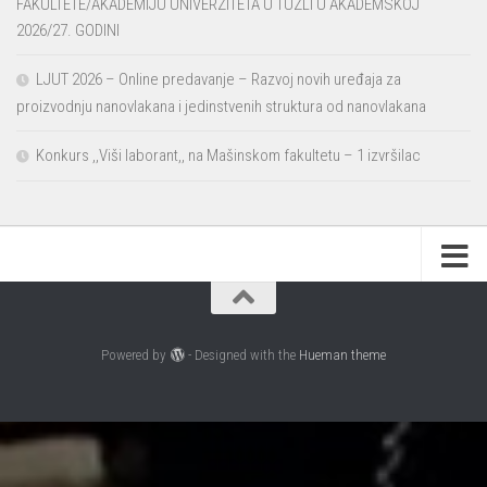
FAKULTETE/AKADEMIJU UNIVERZITETA U TUZLI U AKADEMSKOJ
2026/27. GODINI
LJUT 2026 – Online predavanje – Razvoj novih uređaja za
proizvodnju nanovlakana i jedinstvenih struktura od nanovlakana
Konkurs ,,Viši laborant,, na Mašinskom fakultetu – 1 izvršilac
Powered by
- Designed with the
Hueman theme