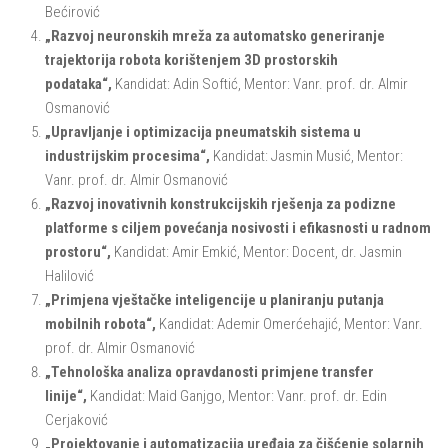
Bećirović
„Razvoj neuronskih mreža za automatsko generiranje
trajektorija robota korištenjem 3D prostorskih
podataka“,
Kandidat: Adin Softić, Mentor: Vanr. prof. dr. Almir
Osmanović
„Upravljanje i optimizacija pneumatskih sistema u
industrijskim procesima“,
Kandidat: Jasmin Musić, Mentor:
Vanr. prof. dr. Almir Osmanović
„Razvoj inovativnih konstrukcijskih rješenja za podizne
platforme s ciljem povećanja nosivosti i efikasnosti u radnom
prostoru“,
Kandidat: Amir Emkić, Mentor: Docent, dr. Jasmin
Halilović
„Primjena vještačke inteligencije u planiranju putanja
mobilnih robota“,
Kandidat: Ademir Omerćehajić, Mentor: Vanr.
prof. dr. Almir Osmanović
„Tehnološka analiza opravdanosti primjene transfer
linije“,
Kandidat: Maid Ganjgo, Mentor: Vanr. prof. dr. Edin
Cerjaković
„Projektovanje i automatizacija uređaja za čišćenje solarnih