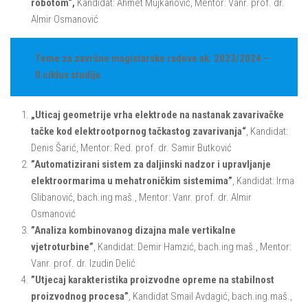
robotom“,
Kandidat: Ahmet Mujkanović, Mentor: Vanr. prof. dr.
Almir Osmanović
Teme za završne magistarske radove ak. 2023/2024 –
II ciklus studija
„Uticaj geometrije vrha elektrode na nastanak zavarivačke
tačke kod elektrootpornog tačkastog zavarivanja“
,
Kandidat:
Denis Šarić, Mentor: Red. prof. dr. Samir Butković
”Automatizirani sistem za daljinski nadzor i upravljanje
elektroormarima u mehatroničkim sistemima”
, Kandidat: Irma
Glibanović, bach.ing maš., Mentor: Vanr. prof. dr. Almir
Osmanović
”Analiza kombinovanog dizajna male vertikalne
vjetroturbine”
, Kandidat: Demir Hamzić, bach.ing maš., Mentor:
Vanr. prof. dr. Izudin Delić
”Utjecaj karakteristika proizvodne opreme na stabilnost
proizvodnog procesa”
, Kandidat Smail Avdagić, bach.ing.maš.,