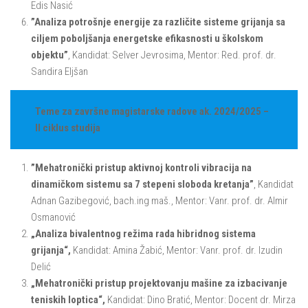
Edis Nasić
”Analiza potrošnje energije za različite sisteme grijanja sa
ciljem poboljšanja energetske efikasnosti u školskom
objektu”
, Kandidat: Selver Jevrosima, Mentor: Red. prof. dr.
Sandira Eljšan
Teme za završne magistarske radove ak. 2024/2025 –
II ciklus studija
”Mehatronički pristup aktivnoj kontroli vibracija na
dinamičkom sistemu sa 7 stepeni sloboda kretanja”
, Kandidat
Adnan Gazibegović, bach.ing maš., Mentor: Vanr. prof. dr. Almir
Osmanović
„Analiza bivalentnog režima rada hibridnog sistema
grijanja
“
,
Kandidat: Amina Žabić, Mentor: Vanr. prof. dr. Izudin
Delić
„Mehatronički pristup projektovanju mašine za izbacivanje
teniskih loptica“,
Kandidat: Dino Bratić, Mentor: Docent dr. Mirza