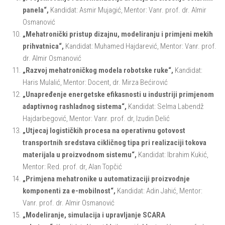
panela“,
Kandidat: Asmir Mujagić, Mentor: Vanr. prof. dr. Almir
Osmanović
„Mehatronički pristup dizajnu, modeliranju i primjeni mekih
prihvatnica“,
Kandidat: Muhamed Hajdarević, Mentor: Vanr. prof.
dr. Almir Osmanović
„Razvoj mehatroničkog modela robotske ruke“,
Kandidat:
Haris Mulalić, Mentor: Docent, dr. Mirza Bećirović
„Unapređenje energetske efikasnosti u industriji primjenom
adaptivnog rashladnog sistema“,
Kandidat: Selma Labendž
Hajdarbegović, Mentor: Vanr. prof. dr, Izudin Delić
„Utjecaj logističkih procesa na operativnu gotovost
transportnih sredstava cikličnog tipa pri realizaciji tokova
materijala u proizvodnom sistemu“,
Kandidat: Ibrahim Kukić,
Mentor: Red. prof. dr, Alan Topčić
„Primjena mehatronike u automatizaciji proizvodnje
komponenti za e-mobilnost“,
Kandidat: Adin Jahić, Mentor:
Vanr. prof. dr. Almir Osmanović
„Modeliranje, simulacija i upravljanje SCARA