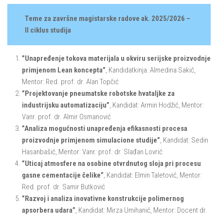
Teme za završne magistarske radove ak. 2025/2026 –
II ciklus studija
”Unapređenje tokova materijala u okviru serijske proizvodnje
primjenom Lean koncepta”
, Kandidatkinja: Almedina Sakić,
Mentor: Red. prof. dr. Alan Topčić
”Projektovanje pneumatske robotske hvataljke za
industrijsku automatizaciju”
, Kandidat: Armin Hodžić, Mentor:
Vanr. prof. dr. Almir Osmanović
”Analiza mogućnosti unapređenja efikasnosti procesa
proizvodnje primjenom simulacione studije”
, Kandidat: Sedin
Hasanbašić, Mentor: Vanr. prof. dr. Slađan Lovrić
”Uticaj atmosfere na osobine otvrdnutog sloja pri procesu
gasne cementacije čelike”
, Kandidat: Elmin Taletović, Mentor:
Red. prof. dr. Samir Butković
”Razvoj i analiza inovativne konstrukcije polimernog
apsorbera udara”
, Kandidat: Mirza Umihanić, Mentor: Docent dr.