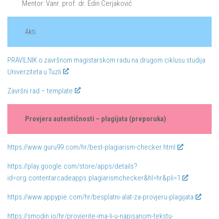
Mentor: Vanr. prof. dr. Edin Cerjaković
Akti
PRAVILNIK o završnom magistarskom radu na drugom ciklusu studija
Univerziteta u Tuzli
Završni rad – template
Provjera autentičnosti – plagijata (preporuka)
https://www.guru99.com/hr/best-plagiarism-checker.html
https://play.google.com/store/apps/details?
id=org.contentarcadeapps.plagiarismchecker&hl=hr&pli=1
https://www.appypie.com/hr/besplatni-alat-za-provjeru-plagijata
https://smodin.io/hr/provjerite-ima-li-u-napisanom-tekstu-