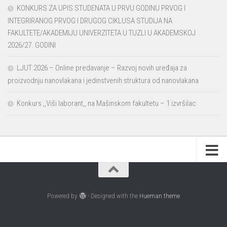
KONKURS ZA UPIS STUDENATA U PRVU GODINU PRVOG I
INTEGRIRANOG PRVOG I DRUGOG CIKLUSA STUDIJA NA
FAKULTETE/AKADEMIJU UNIVERZITETA U TUZLI U AKADEMSKOJ
2026/27. GODINI
LJUT 2026 – Online predavanje – Razvoj novih uređaja za
proizvodnju nanovlakana i jedinstvenih struktura od nanovlakana
Konkurs ,,Viši laborant,, na Mašinskom fakultetu – 1 izvršilac
Powered by
- Designed with the
Hueman theme