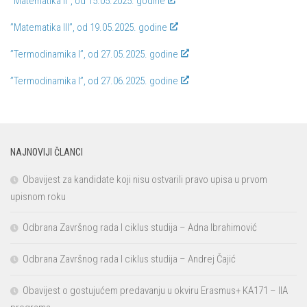
”Matematika II”, od 15.05.2025. godine
”Matematika III”, od 19.05.2025. godine
”Termodinamika I”, od 27.05.2025. godine
”Termodinamika I”, od 27.06.2025. godine
NAJNOVIJI ČLANCI
Obavijest za kandidate koji nisu ostvarili pravo upisa u prvom
upisnom roku
Odbrana Završnog rada I ciklus studija – Adna Ibrahimović
Odbrana Završnog rada I ciklus studija – Andrej Čajić
Obavijest o gostujućem predavanju u okviru Erasmus+ KA171 – IIA