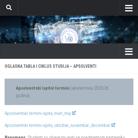
Skip to content
OGLASNA TABLA I CIKLUS STUDIJA – APSOLVENTI
Apsolventski ispitni termini
(akademska 2025/26.
godina)
Apsolventski termini ispita_mart_maj
Apsolventski termini ispita_oktobar_novembar_decembar
Napomena:
Studenti su obavezni javiti se predmetnom nastavniku