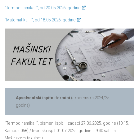
”Termodinamika I”, od 20.05.2026. godine
”Matematika III”, od 18.05.2026. godine
Apsolventski ispitni termini
(akademska 2024/25.
godina)
”Termodinamika I”, pismeni ispit – zadaci 27.06.2025. godine (10:15,
Kampus 06B) / teorijski ispit 01.07.2025. godine u 9:30 sati na
Mašinskom fakultetu.