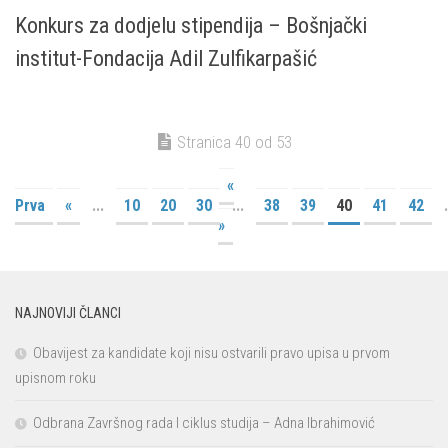
Konkurs za dodjelu stipendija – Bošnjački
institut-Fondacija Adil Zulfikarpašić
Stranica 40 od 53
«
Prva
«
...
10
20
30
...
38
39
40
41
42
.
»
NAJNOVIJI ČLANCI
Obavijest za kandidate koji nisu ostvarili pravo upisa u prvom
upisnom roku
Odbrana Završnog rada I ciklus studija – Adna Ibrahimović