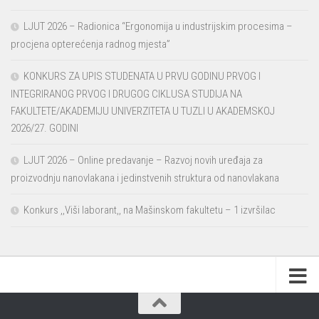
LJUT 2026 – Radionica “Ergonomija u industrijskim procesima –
procjena opterećenja radnog mjesta”
KONKURS ZA UPIS STUDENATA U PRVU GODINU PRVOG I
INTEGRIRANOG PRVOG I DRUGOG CIKLUSA STUDIJA NA
FAKULTETE/AKADEMIJU UNIVERZITETA U TUZLI U AKADEMSKOJ
2026/27. GODINI
LJUT 2026 – Online predavanje – Razvoj novih uređaja za
proizvodnju nanovlakana i jedinstvenih struktura od nanovlakana
Konkurs ,,Viši laborant,, na Mašinskom fakultetu – 1 izvršilac