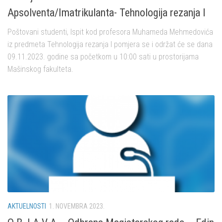
Apsolventa/Imatrikulanta- Tehnologija rezanja I
Poštovani studenti, Ispit kod profesora Muhameda Mehmedovića
iz predmeta Tehnologija rezanja I pomjera se i održat će se dana
09.11.2023. godine sa početkom u 10:00 sati u prostorijama
Mašinskog fakulteta.
AKTUELNOSTI
1. NOVEMBRA 2023.