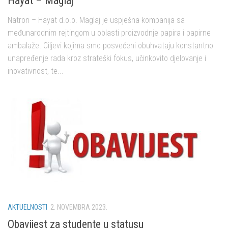
Hayat – Maglaj
Natron – Hayat d.o.o. Maglaj je uspješna kompanija sa
međunarodnim rejtingom u oblasti proizvodnje papira i papirne
ambalaže. Ciljevi kojima smo posvećeni obuhvataju konstantno
unapređenje rada kroz strateški fokus, učinkovito djelovanje i
inovativnost, te...
AKTUELNOSTI
2. NOVEMBRA 2023.
Obavijest za studente u statusu