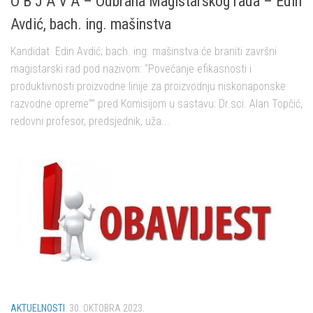
O B J A V A – Odbrana Magistarskog rada – Edin
Avdić, bach. ing. mašinstva
Kandidat Edin Avdić, bach. ing. mašinstva će braniti završni
magistarski rad pod nazivom: “Povećanje efikasnosti i
produktivnosti proizvodne linije za proizvodnju niskonaponske
razvodne opreme”” pred Komisijom u sastavu: Dr.sci. Alan Topčić,
redovni profesor, predsjednik, uža...
AKTUELNOSTI
30. OKTOBRA 2023.