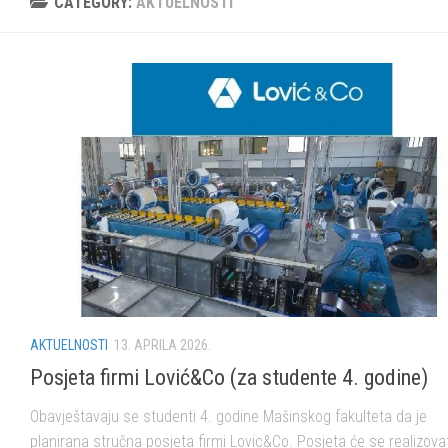
CATEGORY:
AKTUELNOSTI
AKTUELNOSTI
13. APRILA 2026.
Posjeta firmi Lović&Co (za studente 4. godine)
Obavještavaju se studenti 4. godine Mašinskog fakulteta da je
planirana stručna posjeta firmi Lovic&Co. Posjeta će se realizovat