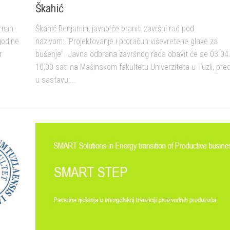
Škahić
oman
Škahić Benjamin, javno će braniti završni rad pod
godine
nazivom: “Projektovanje i proračun viševretene glave za
r
bušenje”. Javna odbrana završnog rada obavit će se 03.04
10,00 sati na Mašinskom fakultetu Univerziteta u Tuzli, pr
u sastavu:...