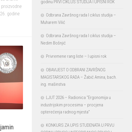
godinu PRVI CIKLUS STUDIJA I UPISNI ROK
a proizvodne
26. godine
Odbrana Završnog rada I ciklus studija –
Muharem Vilić
Odbrana Završnog rada I ciklus studija –
Nedim Bošnjić
Privremene rang liste – I upisni rok
OBAVIJEST O ODBRANI ZAVRŠNOG
MAGISTARSKOG RADA – Žabić Amina, bach.
ing. mašinstva
LJUT 2026 – Radionica “Ergonomija u
industrijskim procesima – procjena
opterećenja radnog mjesta”
KONKURS ZA UPIS STUDENATA U PRVU
njamin