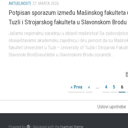
AKTUELNOSTI
27. MARTA 2026.
Potpisan sporazum između Mašinskog fakulteta 
Tuzli i Strojarskog fakulteta u Slavonskom Brodu
Jačamo regionalnu saradnju u oblasti mašinstva! Sa zadovoljstv
obavještavamo akademsku zajednicu i širu javnost da su Mašinsk
fakultet Univerzitet u Tuzli – University of Tuzla i Strojarski Fakult
Slavonski BrodSveučilište u Slavonskom Brodu ozvaničili...
« Prva
«
...
4
5
6
Uslovi upotrebe
Powered by
- Designed with the
Hueman theme