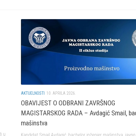
AKTUELNOSTI
10. APRILA 2026.
OBAVIJEST O ODBRANI ZAVRŠNOG
MAGISTARSKOG RADA – Avdagić Smail, bach
mašinstva
i u
Kandidat Smail Avdagić, bachelor inženjer mašinstva, javno 