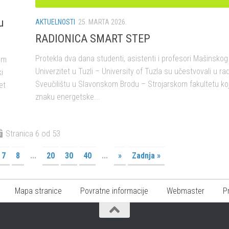
u
AKTUELNOSTI
25. MARTA 2026.
RADIONICA SMART STEP
Protekla dva dana studenti, asistenti i profesori Mašinskog
om
Univerzitet u Tuzli – University of Tuzla su učestvovali u rad
i
Sveučilištu u Slavonskom Brodu – Strojarskom fakultetu koja
et
znaku energetske...
Stranica 6 od 53
7
8
...
20
30
40
...
»
Zadnja »
Mapa stranice
Povratne informacije
Webmaster
P