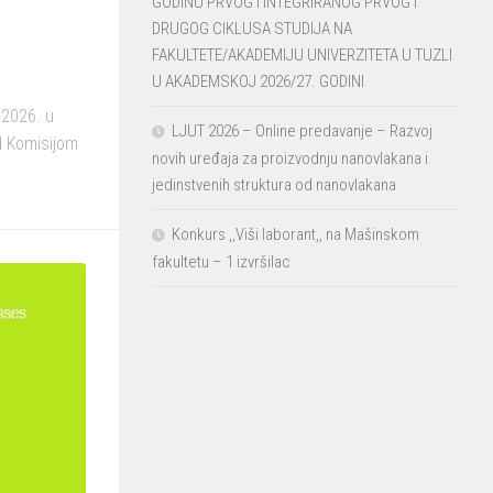
GODINU PRVOG I INTEGRIRANOG PRVOG I
DRUGOG CIKLUSA STUDIJA NA
FAKULTETE/AKADEMIJU UNIVERZITETA U TUZLI
U AKADEMSKOJ 2026/27. GODINI
.2026. u
LJUT 2026 – Online predavanje – Razvoj
ed Komisijom
novih uređaja za proizvodnju nanovlakana i
jedinstvenih struktura od nanovlakana
Konkurs ,,Viši laborant,, na Mašinskom
fakultetu – 1 izvršilac