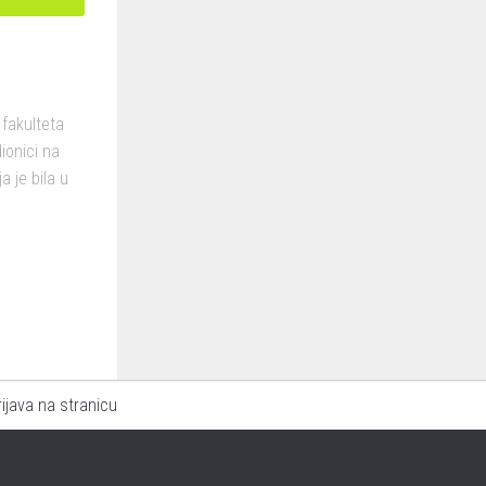
 fakulteta
ionici na
 je bila u
rijava na stranicu