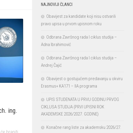
NAJNOVIJI ČLANCI
Obavijest za kandidate koji nisu ostvarili
pravo upisa u prvom upisnom roku
Odbrana Završnog rada I ciklus studija –
Adna Ibrahimović
Odbrana Završnog rada I ciklus studija –
Andrej Čajić
Obavijest o gostujućem predavanju u okviru
Erasmus+ KA171 – IIA programa
UPIS STUDENATA U PRVU GODINU PRVOG
CIKLUSA STUDIJA (PRVI UPISNI ROK
. ing.
AKADEMSKE 2026/2027. GODINE)
Konačne rang liste za akademsku 2026/27.
će braniti