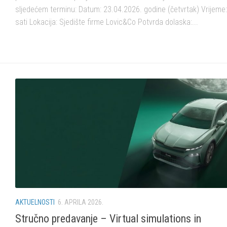
sljedećem terminu: Datum: 23.04.2026. godine (četvrtak) Vrijeme:
sati Lokacija: Sjedište firme Lovic&Co Potvrda dolaska:...
AKTUELNOSTI
6. APRILA 2026.
Stručno predavanje – Virtual simulations in