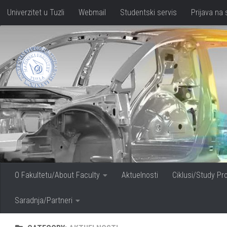
Univerzitet u Tuzli
Webmail
Studentski servis
Prijava na 
Skip to content
O Fakultetu/About Faculty
Aktuelnosti
Ciklusi/Study P
Saradnja/Partneri