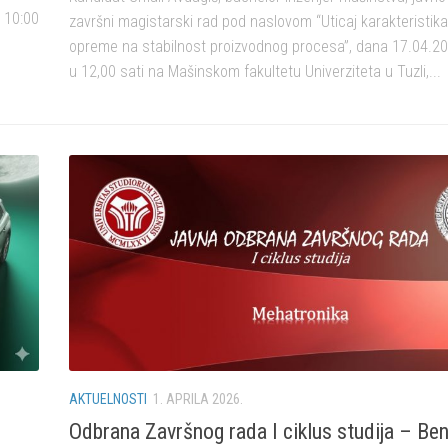
 10:00
završni magistarski rad pod naslovom “Uticaj karakteristik
opreme na stabilnost proizvodnog procesa”, dana 17.04.20
u 12,00 sati na Mašinskom fakultetu Univerziteta u Tuzli,...
AKTUELNOSTI
1. APRILA 2026.
Odbrana Završnog rada I ciklus studija – Be