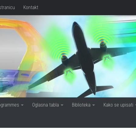
stranicu
Kontakt
rogrammes
Oglasna tabla
Biblioteka
Kako se upisati