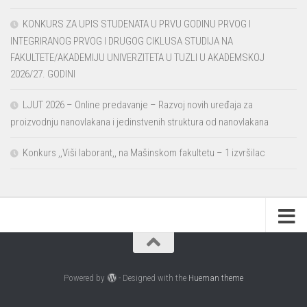
KONKURS ZA UPIS STUDENATA U PRVU GODINU PRVOG I
INTEGRIRANOG PRVOG I DRUGOG CIKLUSA STUDIJA NA
FAKULTETE/AKADEMIJU UNIVERZITETA U TUZLI U AKADEMSKOJ
2026/27. GODINI
LJUT 2026 – Online predavanje – Razvoj novih uređaja za
proizvodnju nanovlakana i jedinstvenih struktura od nanovlakana
Konkurs ,,Viši laborant,, na Mašinskom fakultetu – 1 izvršilac
Powered by
- Designed with the
Hueman theme