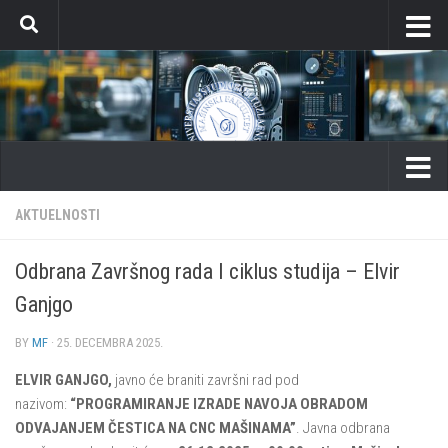
Skip to content
AKTUELNOSTI
Odbrana Završnog rada I ciklus studija – Elvir
Ganjgo
BY
MF
·
25. DECEMBRA 2025.
ELVIR GANJGO,
javno će braniti završni rad pod
nazivom:
“PROGRAMIRANJE IZRADE NAVOJA OBRADOM
ODVAJANJEM ČESTICA NA CNC MAŠINAMA”
. Javna odbrana