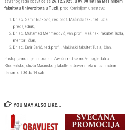
završnog rada obavit će se
26.12.2025. u 09,00 sati na Mašinskom
fakultetu Univerziteta u Tuzli
, pred Komisijom u sastavu:
Dr. sc. Samir Butković, red.prof. Mašinski fakultet Tuzla,
predsjednik,
Dr. sc. Muhamed Mehmedović, van.prof., Mašinski fakultet Tuzla,
mentor i član,
Dr. sc. Emir Šarić, red.prof.,. Mašinski fakultet Tuzla, član.
Pristup javnosti je slobodan. Završni rad se može pogledati u
Studentskoj službi Mašinskog fakulteta Univerziteta u Tuzli radnim
danom od 08 do 14 sati.
YOU MAY ALSO LIKE...