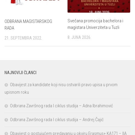
Svečana promocija bachelora i
ODBRANA MAGISTARSKOG
magistara Univerziteta u Tuzli
RADA
8. JUNA 2026.
21. SEPTEMBRA 2022.
NAJNOVIJI ČLANCI
Obavijest za kandidate koji nisu ostvarili pravo upisa u prvom
upisnom roku
Odbrana Završnog rada I ciklus studija – Adna Ibrahimović
Odbrana Završnog rada I ciklus studija – Andrej Čajić
Obavijest o gostujućem predavanju u okviru Erasmus+ KA171 – IIA