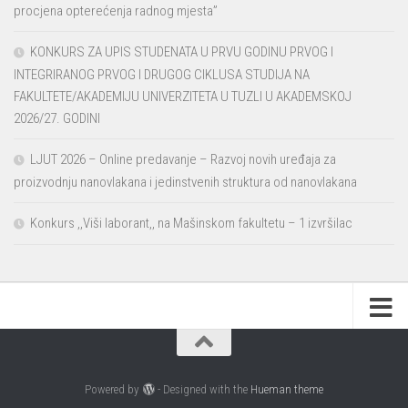
procjena opterećenja radnog mjesta”
KONKURS ZA UPIS STUDENATA U PRVU GODINU PRVOG I
INTEGRIRANOG PRVOG I DRUGOG CIKLUSA STUDIJA NA
FAKULTETE/AKADEMIJU UNIVERZITETA U TUZLI U AKADEMSKOJ
2026/27. GODINI
LJUT 2026 – Online predavanje – Razvoj novih uređaja za
proizvodnju nanovlakana i jedinstvenih struktura od nanovlakana
Konkurs ,,Viši laborant,, na Mašinskom fakultetu – 1 izvršilac
Powered by
- Designed with the
Hueman theme