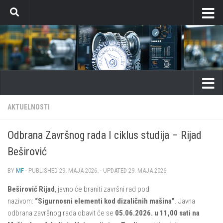
Skip to content
AKTUELNOSTI
Odbrana Završnog rada I ciklus studija – Rijad
Beširović
BY
MF
· PUBLISHED
29. MAJA 2026.
· UPDATED
29. MAJA 2026.
Beširović Rijad
, javno će braniti završni rad pod
nazivom:
“Sigurnosni elementi kod dizaličnih mašina”
. Javna
odbrana završnog rada obavit će se
05.06.2026. u 11,00 sati na