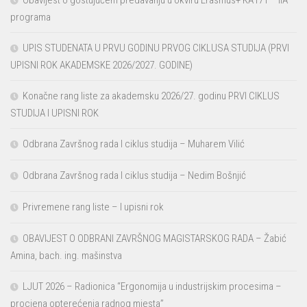
programa
UPIS STUDENATA U PRVU GODINU PRVOG CIKLUSA STUDIJA (PRVI
UPISNI ROK AKADEMSKE 2026/2027. GODINE)
Konačne rang liste za akademsku 2026/27. godinu PRVI CIKLUS
STUDIJA I UPISNI ROK
Odbrana Završnog rada I ciklus studija – Muharem Vilić
Odbrana Završnog rada I ciklus studija – Nedim Bošnjić
Privremene rang liste – I upisni rok
OBAVIJEST O ODBRANI ZAVRŠNOG MAGISTARSKOG RADA – Žabić
Amina, bach. ing. mašinstva
LJUT 2026 – Radionica “Ergonomija u industrijskim procesima –
procjena opterećenja radnog mjesta”