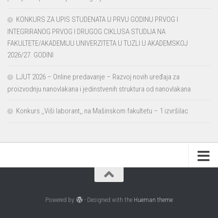
KONKURS ZA UPIS STUDENATA U PRVU GODINU PRVOG I
INTEGRIRANOG PRVOG I DRUGOG CIKLUSA STUDIJA NA
FAKULTETE/AKADEMIJU UNIVERZITETA U TUZLI U AKADEMSKOJ
2026/27. GODINI
LJUT 2026 – Online predavanje – Razvoj novih uređaja za
proizvodnju nanovlakana i jedinstvenih struktura od nanovlakana
Konkurs ,,Viši laborant,, na Mašinskom fakultetu – 1 izvršilac
Powered by
- Designed with the
Hueman theme