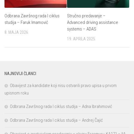
Odbrana Završnog rada I ciklus
Stručno predavanje –
studija – Faruk Imamović
Advanced driving assistance
systems – ADAS
8. MAJA 2026.
19. APRILA 2025.
NAJNOVIJI ČLANCI
Obavijest za kandidate koji nisu ostvarili pravo upisa u prvom
upisnom roku
Odbrana Završnog rada I ciklus studija – Adna Ibrahimović
Odbrana Završnog rada I ciklus studija – Andrej Čajić
Obavijest o gostujućem predavanju u okviru Erasmus+ KA171 – IIA