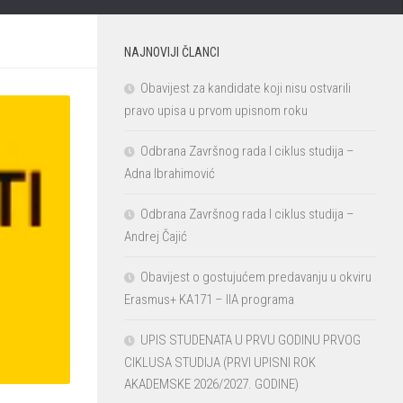
NAJNOVIJI ČLANCI
Obavijest za kandidate koji nisu ostvarili
pravo upisa u prvom upisnom roku
Odbrana Završnog rada I ciklus studija –
Adna Ibrahimović
Odbrana Završnog rada I ciklus studija –
Andrej Čajić
Obavijest o gostujućem predavanju u okviru
Erasmus+ KA171 – IIA programa
UPIS STUDENATA U PRVU GODINU PRVOG
CIKLUSA STUDIJA (PRVI UPISNI ROK
AKADEMSKE 2026/2027. GODINE)