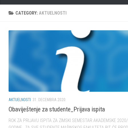
CATEGORY:
AKTUELNOSTI
AKTUELNOSTI
31. DECEMBRA 2020.
Obaviještenje za studente_Prijava ispita
ROK ZA PRIJAVU ISPITA ZA ZIMSKI SEMESTAR AKADEMSKE 2020/
GODINE, ZA SVE STUDENTE MAŠINSKOG FAKULTETA BIT ĆE PRO