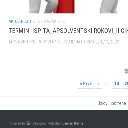
AKTUELNOSTI
20. DECEMBRA 2020.
TERMINI ISPITA_APSOLVENTSKI ROKOVI_II CI
APSOLVENTSKI ROKOVI-II CIKLUS-MIDHAT OSMIĆ_20_12_2020
« Prva
«
...
10
2
Uslovi upotrebe
Powered by
- Designed with the
Hueman theme