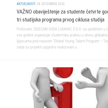
AKTUELNOSTI
28. DECEMBRA 2020.
VAŽNO obaviještenje za studente četvrte go
tri studijska programa prvog ciklusa studija
Poštovani, SISECAM SODA LUKAVAC D.O.O. sa sjedištem u Is
ove godine organizuje studentsku praksu u okviru globaln
Şişecama pod nazivom “Global Young Talent Program – Tog
sada su projekti uspješno realizovani u...