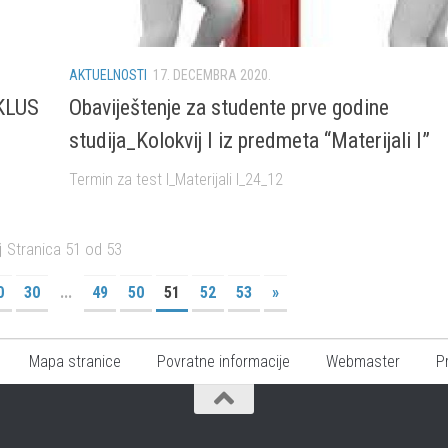
AKTUELNOSTI
17. DECEMBRA 2020.
KLUS
Obaviještenje za studente prve godine
studija_Kolokvij I iz predmeta “Materijali I”
Termin za test I_Materijali I_24_12
Stranica 51 od 53
0
30
...
49
50
51
52
53
»
Mapa stranice
Povratne informacije
Webmaster
P