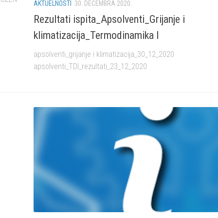
AKTUELNOSTI
30. DECEMBRA 2020.
Rezultati ispita_Apsolventi_Grijanje i
klimatizacija_Termodinamika I
apsolventi_grijanje i klimatizacija_30_12_2020
apsolventi_TDI_rezultati_23_12_2020