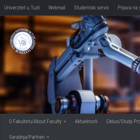
Univerzitet u Tuzli
Webmail
Studentski servis
Prijava na 
Skip to content
O Fakultetu/About Faculty
Aktuelnosti
Ciklusi/Study P
Saradnja/Partneri