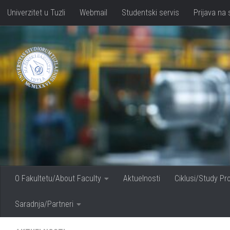
Univerzitet u Tuzli
Webmail
Studentski servis
Prijava na 
Skip to content
O Fakultetu/About Faculty
Aktuelnosti
Ciklusi/Study P
Saradnja/Partneri