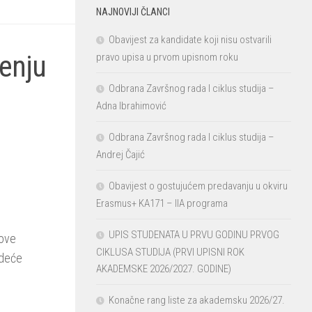
NAJNOVIJI ČLANCI
Obavijest za kandidate koji nisu ostvarili
enju
pravo upisa u prvom upisnom roku
Odbrana Završnog rada I ciklus studija –
Adna Ibrahimović
Odbrana Završnog rada I ciklus studija –
Andrej Čajić
Obavijest o gostujućem predavanju u okviru
Erasmus+ KA171 – IIA programa
UPIS STUDENATA U PRVU GODINU PRVOG
nove
CIKLUSA STUDIJA (PRVI UPISNI ROK
edeće
AKADEMSKE 2026/2027. GODINE)
Konačne rang liste za akademsku 2026/27.