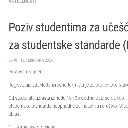
AKTUELNOSTI
Poziv studentima za uče
za studentske standarde (
BY
MF
·
12. FEBRUARA 2026.
Poštovani studenti,
Registracija za „Međunarodno takmičenje za studentske standa
Od studenata uzrasta između 18 i 35 godina traži se da kao tim
studentske standarde neophodne za industriju i društvo. Stude
oblasti:
1. Klimatske promjene,