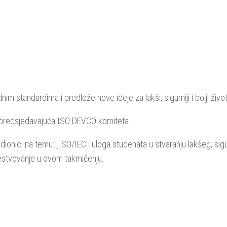
standardima i predlože nove ideje za lakši, sigurniji i bolji život
 predsjedavajuća ISO DEVCO komiteta.
dionici na temu: „ISO/IEC i uloga studenata u stvaranju lakšeg, sigu
učestvovanje u ovom takmičenju.