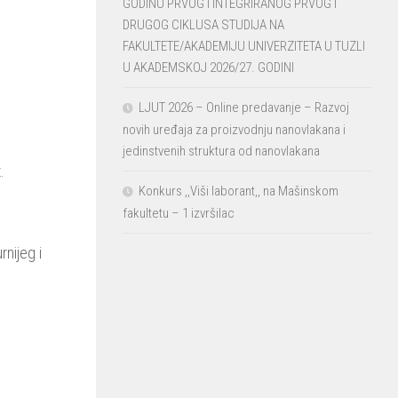
GODINU PRVOG I INTEGRIRANOG PRVOG I
DRUGOG CIKLUSA STUDIJA NA
FAKULTETE/AKADEMIJU UNIVERZITETA U TUZLI
U AKADEMSKOJ 2026/27. GODINI
LJUT 2026 – Online predavanje – Razvoj
novih uređaja za proizvodnju nanovlakana i
jedinstvenih struktura od nanovlakana
.
Konkurs ,,Viši laborant,, na Mašinskom
fakultetu – 1 izvršilac
rnijeg i