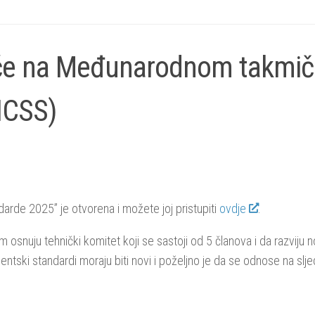
šće na Međunarodnom takmič
ICSS)
rde 2025” je otvorena i možete joj pristupiti
ovdje
.
 osnuju tehnički komitet koji se sastoji od 5 članova i da razviju 
ntski standardi moraju biti novi i poželjno je da se odnose na slj