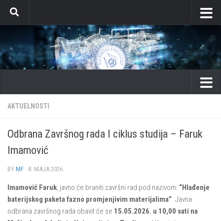
Skip to content
AKTUELNOSTI
Odbrana Završnog rada I ciklus studija – Faruk
Imamović
BY
MF
·
8. MAJA 2026.
Imamović Faruk
, javno će braniti završni rad pod nazivom:
“Hlađenje
baterijskog paketa fazno promjenjivim materijalima”
. Javna
odbrana završnog rada obavit će se
15.05.2026. u 10,00 sati na