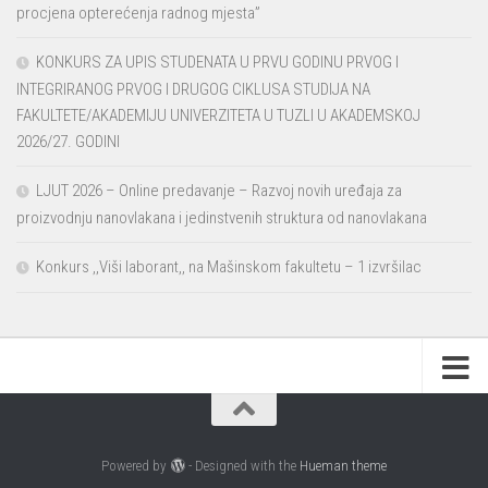
procjena opterećenja radnog mjesta”
KONKURS ZA UPIS STUDENATA U PRVU GODINU PRVOG I
INTEGRIRANOG PRVOG I DRUGOG CIKLUSA STUDIJA NA
FAKULTETE/AKADEMIJU UNIVERZITETA U TUZLI U AKADEMSKOJ
2026/27. GODINI
LJUT 2026 – Online predavanje – Razvoj novih uređaja za
proizvodnju nanovlakana i jedinstvenih struktura od nanovlakana
Konkurs ,,Viši laborant,, na Mašinskom fakultetu – 1 izvršilac
Powered by
- Designed with the
Hueman theme