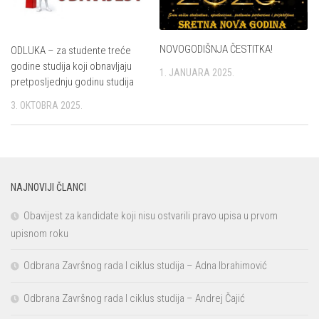
NOVOGODIŠNJA ČESTITKA!
ODLUKA – za studente treće
godine studija koji obnavljaju
1. JANUARA 2025.
pretposljednju godinu studija
3. OKTOBRA 2025.
NAJNOVIJI ČLANCI
Obavijest za kandidate koji nisu ostvarili pravo upisa u prvom
upisnom roku
Odbrana Završnog rada I ciklus studija – Adna Ibrahimović
Odbrana Završnog rada I ciklus studija – Andrej Čajić