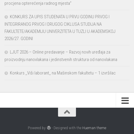
procjena opterećenja radnog mjesta”
KONKURS ZA UPIS STUDENATA U PRVU GODINU PRVOG I
INTEGRIRANOG PRVOG I DRUGOG CIKLUSA STUDIJA NA
FAKULTETE/AKADEMIJU UNIVERZITETA U TUZLI U AKADEMSKOJ
2026/27. GODINI
LJUT 2026 – Online predavanje – Razvoj novih uređaja za
proizvodnju nanovlakana i jedinstvenih struktura od nanovlakana
Konkurs ,,Viši laborant,, na Mašinskom fakultetu – 1 izvršilac
Powered by
- Designed with the
Hueman theme