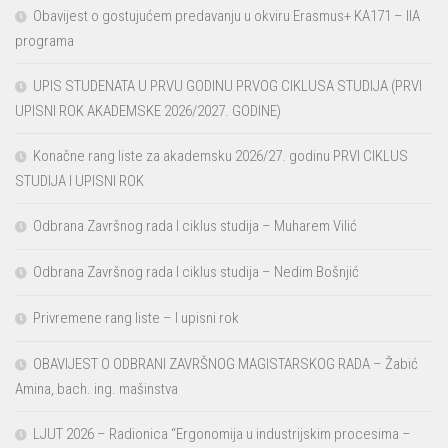
Obavijest o gostujućem predavanju u okviru Erasmus+ KA171 – IIA
programa
UPIS STUDENATA U PRVU GODINU PRVOG CIKLUSA STUDIJA (PRVI
UPISNI ROK AKADEMSKE 2026/2027. GODINE)
Konačne rang liste za akademsku 2026/27. godinu PRVI CIKLUS
STUDIJA I UPISNI ROK
Odbrana Završnog rada I ciklus studija – Muharem Vilić
Odbrana Završnog rada I ciklus studija – Nedim Bošnjić
Privremene rang liste – I upisni rok
OBAVIJEST O ODBRANI ZAVRŠNOG MAGISTARSKOG RADA – Žabić
Amina, bach. ing. mašinstva
LJUT 2026 – Radionica “Ergonomija u industrijskim procesima –