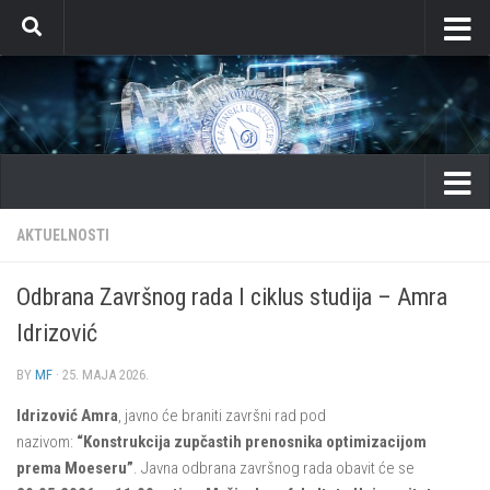
Skip to content
AKTUELNOSTI
Odbrana Završnog rada I ciklus studija – Amra
Idrizović
BY
MF
·
25. MAJA 2026.
Idrizović Amra
, javno će braniti završni rad pod
nazivom:
“Konstrukcija zupčastih prenosnika optimizacijom
prema Moeseru”
. Javna odbrana završnog rada obavit će se