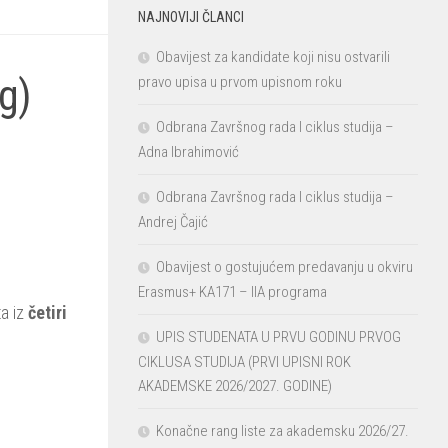
NAJNOVIJI ČLANCI
Obavijest za kandidate koji nisu ostvarili
og)
pravo upisa u prvom upisnom roku
Odbrana Završnog rada I ciklus studija –
Adna Ibrahimović
Odbrana Završnog rada I ciklus studija –
Andrej Čajić
Obavijest o gostujućem predavanju u okviru
Erasmus+ KA171 – IIA programa
ta iz
četiri
UPIS STUDENATA U PRVU GODINU PRVOG
CIKLUSA STUDIJA (PRVI UPISNI ROK
AKADEMSKE 2026/2027. GODINE)
Konačne rang liste za akademsku 2026/27.