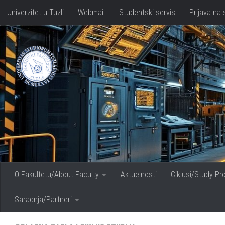
Univerzitet u Tuzli
Webmail
Studentski servis
Prijava na 
Skip to content
O Fakultetu/About Faculty
Aktuelnosti
Ciklusi/Study P
Saradnja/Partneri