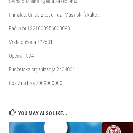
Svrha doznake: Uplata za diplomu
Primalac: Univerzitet u Tuzli Mašinski fakultet
Račun br:1321000256000080
Vrsta prihoda:722631
Općina : 094
Budžetska organizacija:2404001
Poziv na broj:7009000000
YOU MAY ALSO LIKE...