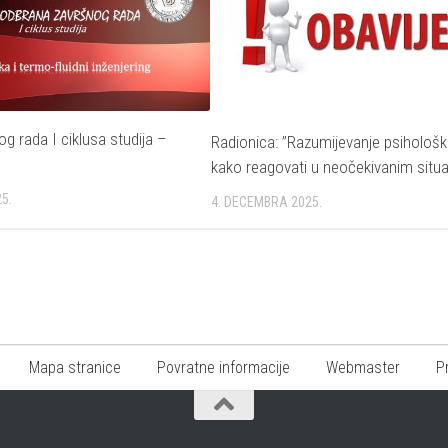
g rada I ciklusa studija –
Radionica: ”Razumijevanje psiholoških
kako reagovati u neočekivanim situ
5.
4. DECEMBRA 2025.
Mapa stranice
Povratne informacije
Webmaster
P