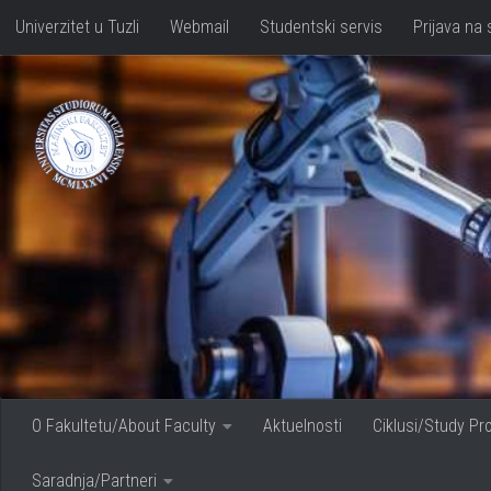
Univerzitet u Tuzli
Webmail
Studentski servis
Prijava na 
Skip to content
O Fakultetu/About Faculty
Aktuelnosti
Ciklusi/Study P
Saradnja/Partneri