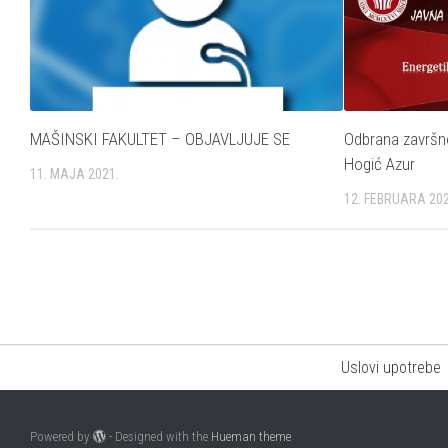
MAŠINSKI FAKULTET – OBJAVLJUJE SE
Odbrana završno
Hogić Azur
11. MAJA 2021.
12. FEBRUARA 202
Uslovi upotrebe
Powered by
- Designed with the
Hueman theme