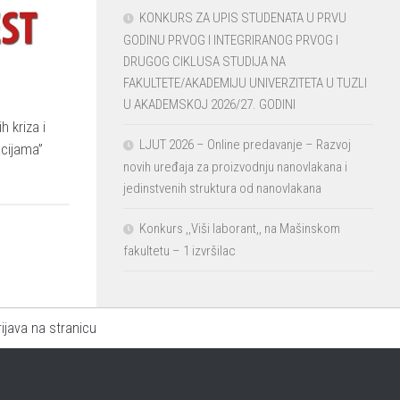
KONKURS ZA UPIS STUDENATA U PRVU
GODINU PRVOG I INTEGRIRANOG PRVOG I
DRUGOG CIKLUSA STUDIJA NA
FAKULTETE/AKADEMIJU UNIVERZITETA U TUZLI
U AKADEMSKOJ 2026/27. GODINI
 kriza i
LJUT 2026 – Online predavanje – Razvoj
acijama”
novih uređaja za proizvodnju nanovlakana i
jedinstvenih struktura od nanovlakana
Konkurs ,,Viši laborant,, na Mašinskom
fakultetu – 1 izvršilac
rijava na stranicu