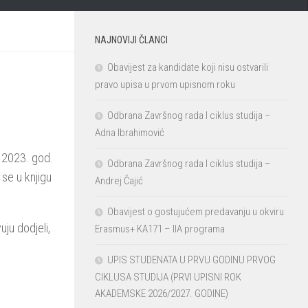
NAJNOVIJI ČLANCI
Obavijest za kandidate koji nisu ostvarili
pravo upisa u prvom upisnom roku
Odbrana Završnog rada I ciklus studija –
Adna Ibrahimović
2.2023. god.
Odbrana Završnog rada I ciklus studija –
 se u knjigu
Andrej Čajić
Obavijest o gostujućem predavanju u okviru
uju dodjeli,
Erasmus+ KA171 – IIA programa
UPIS STUDENATA U PRVU GODINU PRVOG
CIKLUSA STUDIJA (PRVI UPISNI ROK
AKADEMSKE 2026/2027. GODINE)